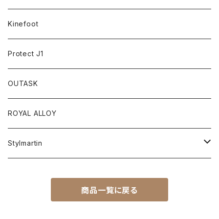
プラスティック
COOLER
Kinefoot
アンダーウェア
テーブルウェア
Protect J1
アクセサリー
OUTASK
ギアコンテナ
ROYAL ALLOY
Stylmartin
Adventure
商品一覧に戻る
VERTIGO
Sneaker