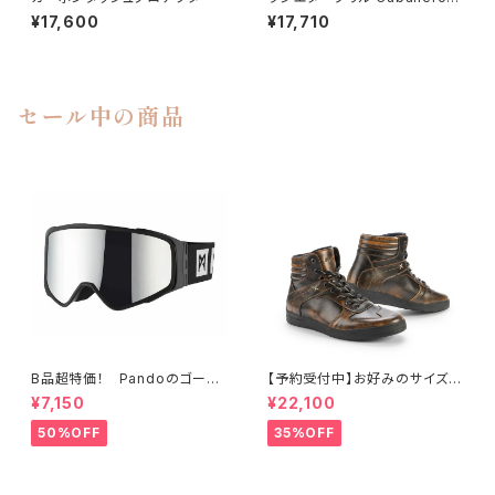
5シリーズ用
¥17,600
¥17,710
セール中の商品
B品超特価！ Pandoのゴーグ
【予約受付中】お好みのサイズが
ル
なければご予約を承ります。お
¥7,150
¥22,100
おむね30日以内に入手可能で
す。 Stylmartin IRON WP B
50%OFF
35%OFF
RONZE （スティルマーティン
アイアン・WP・ブロンズ）