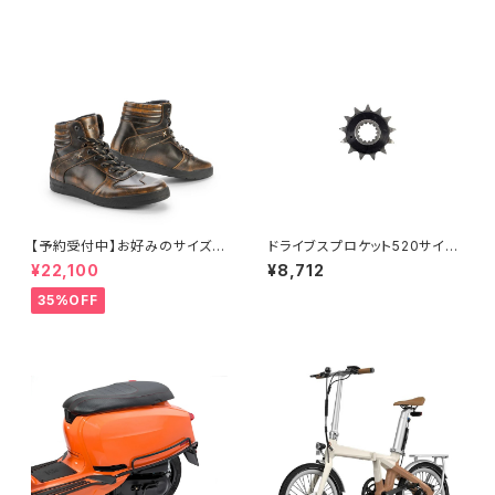
す。 Stylmartin VERTIGO W
P Black （スティルマーティン
ベルティゴ・WP・ブラック）
【予約受付中】お好みのサイズが
ドライブスプロケット520サイズ
なければご予約を承ります。お
Caballero500シリーズ用
¥22,100
¥8,712
おむね30日以内に入手可能で
す。 Stylmartin IRON WP B
35%OFF
RONZE （スティルマーティン
アイアン・WP・ブロンズ）