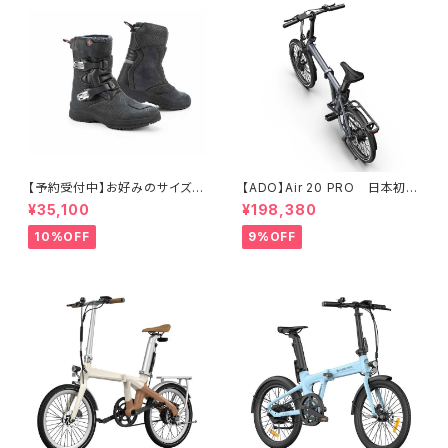
【予約受付中】お好みのサイズが
【ADO】Air 20 PRO 日本初の
なければご予約を承ります。お
自動変速機つき電動アシスト自
¥35,100
¥198,380
おむね30日以内に入手可能で
転車！
す。 Stylmartin NAVAJO EV
10%OFF
9%OFF
O LOW WP BLACK （スティル
マーティン ナバホ・エボ・ロ
ー・WP・ブラック）