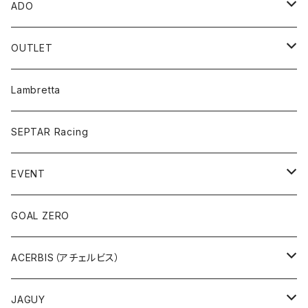
CABALLERO
MEN
e-Bike
トップス
Bluetoothスピーカー
ADO
ENDURO/MOTARD
WOMEN
SpeedFun
ポータブルスピーカー
パンツ
ポータブル電動空気入れ
電動アシスト自転車
OUTLET
UEISEX
バイク用スピーカー
MEN
折り畳み
アンダーウエア
バイク用Bluetoothインカム
eBike
TCX オフロードブーツ
Lambretta
WOMEN
Folding Bike
MEN
プロテクター
型式認定
SEPTAR Racing
WOMEN
ブーツ
EVENT
UNISEX
アクセサリー
アサマ・スクランブラーミーティング
GOAL ZERO
アウトレット
ACERBIS（アチェルビス）
バッグ、アクセサリ
JAGUY