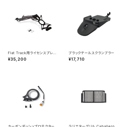
Flat Track用ライセンスプレー
ブラックテールスクランブラー
トホルダー
¥35,200
¥17,710
カーボンダッシュプロテクター
ラジエターグリル Caballero12