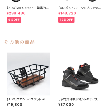
【ADO】Air Carbon 驚異的な
【ADO】Air 20 シンプルで信
軽さとスタイルが自慢です！カー
頼性の高いADOの折り畳み式
¥298,480
¥148,720
ボンフレームの電動アシスト折
電動アシスト自転車
り畳み自転車！
9%OFF
12%OFF
その他の商品
【ADO】フロントバスケット AIR2
【予約受付中】お好みのサイズが
8シリーズ専用品！
なければご予約を承ります。お
¥19,800
¥37,000
おむね30日以内に入手可能で