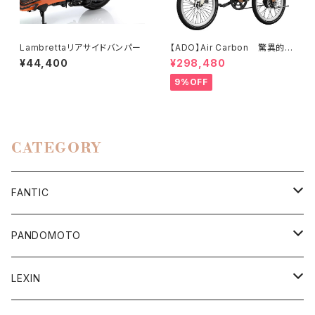
Lambrettaリアサイドバンパー
【ADO】Air Carbon 驚異的な
軽さとスタイルが自慢です！カー
¥44,400
¥298,480
ボンフレームの電動アシスト折
り畳み自転車！
9%OFF
CATEGORY
FANTIC
Apparel/Goods
PANDOMOTO
Accessory Parts
ジャケット
LEXIN