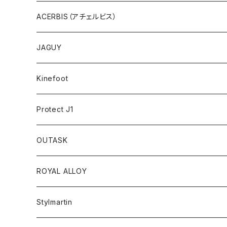
アウトレット
ACERBIS（アチェルビス）
バッグ、アクセサリ
JAGUY
プラスティック
COOLER
Kinefoot
アンダーウェア
テーブルウェア
Protect J1
アクセサリー
OUTASK
ギアコンテナ
ROYAL ALLOY
Stylmartin