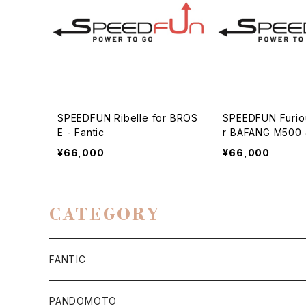
SPEEDFUN Ribelle for BROS
SPEEDFUN Furio
E - Fantic
r BAFANG M500 
SSIMO
¥66,000
¥66,000
CATEGORY
FANTIC
Apparel/Goods
PANDOMOTO