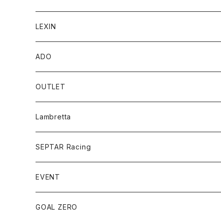
Accessory Parts
ジャケット
LEXIN
CABALLERO
MEN
e-Bike
トップス
Bluetoothスピーカー
ADO
ENDURO/MOTARD
WOMEN
SpeedFun
ポータブルスピーカー
パンツ
ポータブル電動空気入れ
電動アシスト自転車
OUTLET
UEISEX
バイク用スピーカー
MEN
折り畳み
アンダーウエア
バイク用Bluetoothインカム
eBike
TCX オフロードブーツ
Lambretta
WOMEN
Folding Bike
MEN
プロテクター
型式認定
SEPTAR Racing
WOMEN
ブーツ
EVENT
UNISEX
アクセサリー
アサマ・スクランブラーミーティング
GOAL ZERO