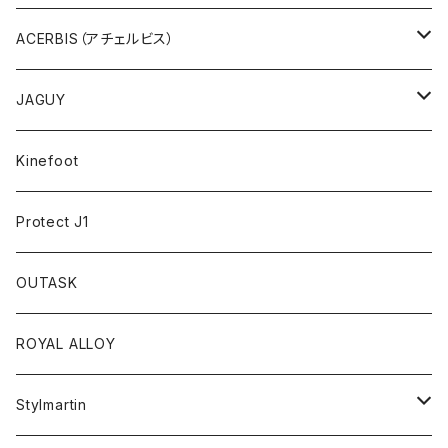
アウトレット
ACERBIS（アチェルビス）
バッグ、アクセサリ
JAGUY
プラスティック
COOLER
Kinefoot
アンダーウェア
テーブルウェア
Protect J1
アクセサリー
OUTASK
ギアコンテナ
ROYAL ALLOY
Stylmartin