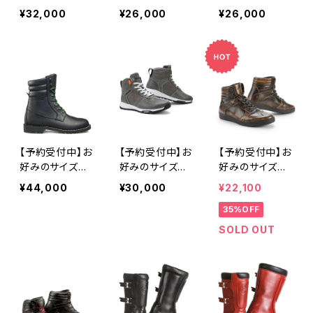
なければご予約
なければご予約
なければご予約
¥32,000
¥26,000
¥26,000
を承ります。おお
を承ります。おお
を承ります。おお
むね30日以内に
むね30日以内に
むね30日以内に
入手可能です。
入手可能です。
入手可能です。
Stylmartin T
Stylmartin R
Stylmartin K
ANK WP ASH
APTOR EVO
ANSAS WP （ス
（スティルマーテ
WP （スティルマ
ティルマーティ
ィン タンク・W
ーティン ラプ
ン カンサス・W
P・アッシュ）
ター・エボ・WP）
P）
【予約受付中】お
【予約受付中】お
【予約受付中】お
好みのサイズが
好みのサイズが
好みのサイズが
なければご予約
なければご予約
なければご予約
¥44,000
¥30,000
¥22,100
を承ります。おお
を承ります。おお
を承ります。おお
35%OFF
むね30日以内に
むね30日以内に
むね30日以内に
入手可能です。
入手可能です。S
入手可能です。
SOLD OUT
Stylmartin Y
tylmartin PIPE
Stylmartin IR
U'ROCK WP B
R AIR MICHELI
ON WP BRON
LACK （スティル
N （スティルマー
ZE （スティルマ
マーティン ユ
ティン パイパ
ーティン アイ
ロック・WP・ブラ
ー・エアー・ミシ
アン・WP・ブロ