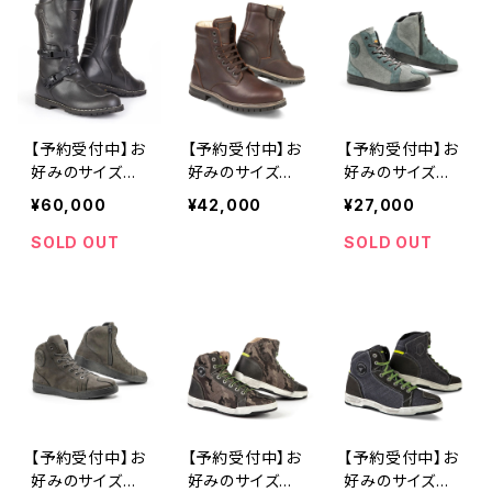
AVAJO EVO L
OCKET WP BR
OCKET WP NE
OW WP BLAC
OWN （スティル
RO （スティルマ
K （スティルマー
マーティン ロ
ーティン ロケ
ティン ナバホ・
ケット・WP・ブラ
ット・WP・ネロ）
エボ・ロー・WP・
ウン）
ブラック）
【予約受付中】お
【予約受付中】お
【予約受付中】お
好みのサイズが
好みのサイズが
好みのサイズが
なければご予約
なければご予約
なければご予約
¥60,000
¥42,000
¥27,000
を承ります。おお
を承ります。おお
を承ります。おお
むね30日以内に
むね30日以内に
むね30日以内に
SOLD OUT
SOLD OUT
入手可能です。
入手可能です。
入手可能です。
Stylmartin M
Stylmartin A
Stylmartin T
ATRIX WP （ス
CE BROWN
ANK AIR PETR
ティルマーティ
（スティルマーテ
O （スティルマー
ン マトリック
ィン エース・ブ
ティン タンク・
ス・WP）
ラウン）
エアー・ペトロ）
【予約受付中】お
【予約受付中】お
【予約受付中】お
好みのサイズが
好みのサイズが
好みのサイズが