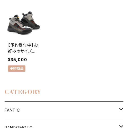
tylmartin VERT
Stylmartin V
Stylmartin V
IGO WP Brown
ERTIGO WP Bl
ERTIGO Air M
（スティルマーテ
ack （スティルマ
UD （スティルマ
ィン ベルティ
ーティン ベル
ーティン ベル
ゴ・WP・ブラウ
ティゴ・WP・ブラ
ティゴ・エアー・
ン）
ック）
マッド）
【予約受付中】お
好みのサイズが
なければご予約
¥35,000
を承ります。おお
予約商品
むね30日以内に
入手可能です。
Stylmartin V
ERTIGO Air Gr
CATEGORY
ey （スティルマ
ーティン ベル
ティゴ・エアー・
FANTIC
グレー）
Apparel/Goods
PANDOMOTO