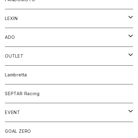
Accessory Parts
ジャケット
LEXIN
CABALLERO
MEN
e-Bike
トップス
Bluetoothスピーカー
ADO
ENDURO/MOTARD
WOMEN
SpeedFun
ポータブルスピーカー
パンツ
ポータブル電動空気入れ
電動アシスト自転車
OUTLET
UEISEX
バイク用スピーカー
MEN
折り畳み
アンダーウエア
バイク用Bluetoothインカム
eBike
TCX オフロードブーツ
Lambretta
WOMEN
Folding Bike
MEN
プロテクター
型式認定
SEPTAR Racing
WOMEN
ブーツ
EVENT
UNISEX
アクセサリー
アサマ・スクランブラーミーティング
GOAL ZERO