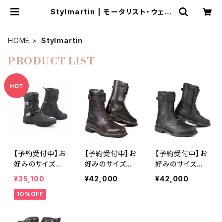
Stylmartin | モータリスト・ウェブ
ショップ
HOME
Stylmartin
PRODUCT LIST
【予約受付中】お
【予約受付中】お
【予約受付中】お
好みのサイズが
好みのサイズが
好みのサイズが
なければご予約
なければご予約
なければご予約
¥35,100
¥42,000
¥42,000
を承ります。おお
を承ります。おお
を承ります。おお
10%OFF
むね30日以内に
むね30日以内に
むね30日以内に
入手可能です。
入手可能です。
入手可能です。
Stylmartin N
Stylmartin R
Stylmartin R