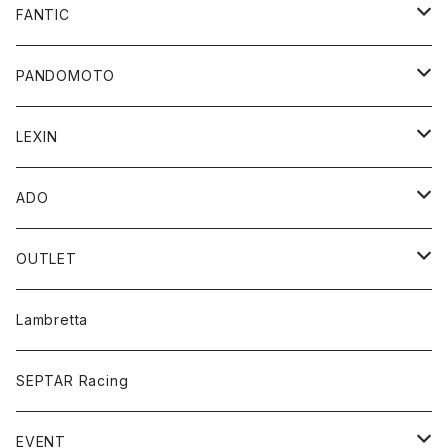
FANTIC
Apparel/Goods
PANDOMOTO
Accessory Parts
ジャケット
LEXIN
CABALLERO
MEN
e-Bike
トップス
Bluetoothスピーカー
ADO
ENDURO/MOTARD
WOMEN
SpeedFun
ポータブルスピーカー
パンツ
ポータブル電動空気入れ
電動アシスト自転車
OUTLET
UEISEX
バイク用スピーカー
MEN
折り畳み
アンダーウエア
バイク用Bluetoothインカム
eBike
TCX オフロードブーツ
Lambretta
WOMEN
Folding Bike
MEN
プロテクター
型式認定
SEPTAR Racing
WOMEN
ブーツ
EVENT