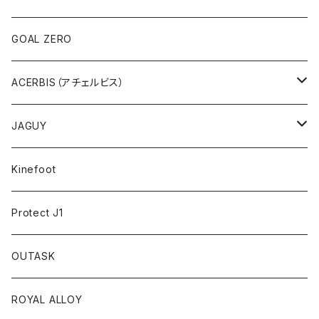
UNISEX
アクセサリー
アサマ・スクランブラーミーティング
GOAL ZERO
アウトレット
ACERBIS（アチェルビス）
バッグ、アクセサリ
JAGUY
プラスティック
COOLER
Kinefoot
アンダーウェア
テーブルウェア
Protect J1
アクセサリー
OUTASK
ギアコンテナ
ROYAL ALLOY