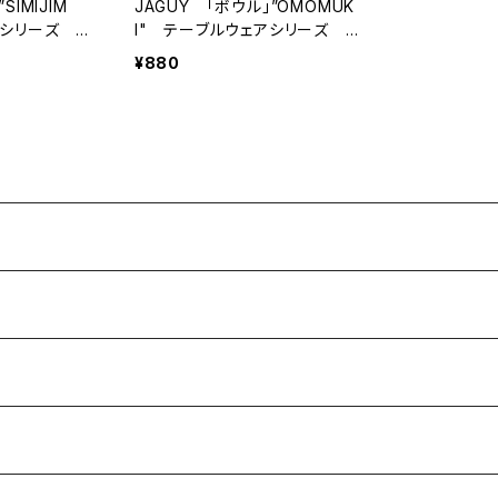
SIMIJIM
JAGUY 「ボウル」”OMOMUK
ェアシリーズ
I" テーブルウェアシリーズ
『おもむき』
¥880