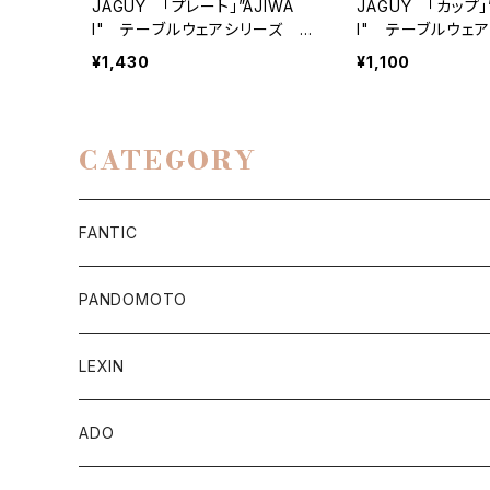
JAGUY 「プレート」”AJIWA
JAGUY 「カップ」”
I" テーブルウェアシリーズ
I" テーブルウ
『あじわい』
『しみじみ』
¥1,430
¥1,100
CATEGORY
FANTIC
Apparel/Goods
PANDOMOTO
Accessory Parts
ジャケット
LEXIN
CABALLERO
MEN
e-Bike
トップス
Bluetoothスピーカー
ADO