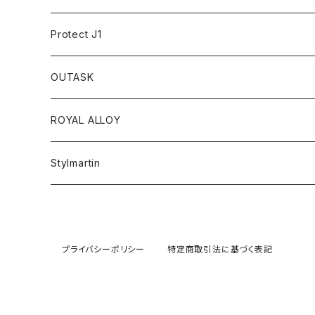
アンダーウェア
テーブルウェア
Protect J1
アクセサリー
OUTASK
ギアコンテナ
ROYAL ALLOY
Stylmartin
Adventure
VERTIGO
Sneaker
プライバシーポリシー
特定商取引法に基づく表記
VINTAGE
Urban