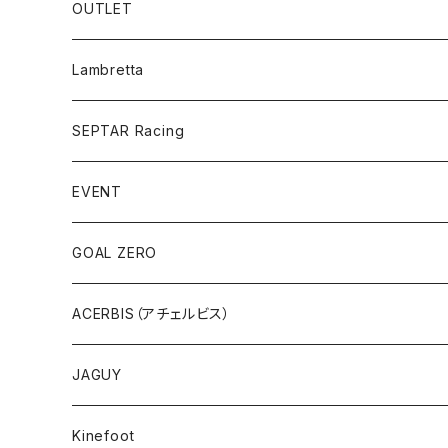
ENDURO/MOTARD
WOMEN
SpeedFun
ポータブルスピーカー
パンツ
ポータブル電動空気入れ
電動アシスト自転車
OUTLET
UEISEX
バイク用スピーカー
MEN
折り畳み
アンダーウエア
バイク用Bluetoothインカム
eBike
TCX オフロードブーツ
Lambretta
WOMEN
Folding Bike
MEN
プロテクター
型式認定
SEPTAR Racing
WOMEN
ブーツ
EVENT
UNISEX
アクセサリー
アサマ・スクランブラーミーティング
GOAL ZERO
アウトレット
ACERBIS（アチェルビス）
バッグ、アクセサリ
JAGUY
プラスティック
COOLER
Kinefoot