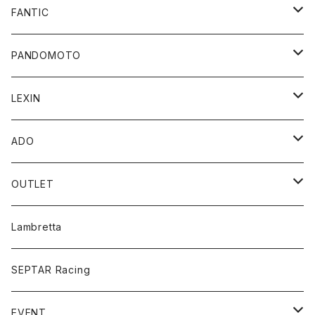
FANTIC
Apparel/Goods
PANDOMOTO
Accessory Parts
ジャケット
LEXIN
CABALLERO
MEN
e-Bike
トップス
Bluetoothスピーカー
ADO
ENDURO/MOTARD
WOMEN
SpeedFun
ポータブルスピーカー
パンツ
ポータブル電動空気入れ
電動アシスト自転車
OUTLET
UEISEX
バイク用スピーカー
MEN
折り畳み
アンダーウエア
バイク用Bluetoothインカム
eBike
TCX オフロードブーツ
Lambretta
WOMEN
Folding Bike
MEN
プロテクター
型式認定
SEPTAR Racing
WOMEN
ブーツ
EVENT