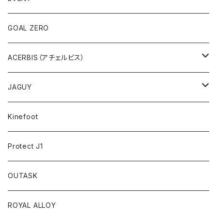
UNISEX
アクセサリー
アサマ・スクランブラーミーティング
GOAL ZERO
アウトレット
ACERBIS（アチェルビス）
バッグ、アクセサリ
JAGUY
プラスティック
COOLER
Kinefoot
アンダーウェア
テーブルウェア
Protect J1
アクセサリー
OUTASK
ギアコンテナ
ROYAL ALLOY