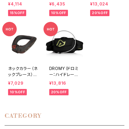
TIRE DREベル
TE
50/Yamaha YZ
¥4,114
¥6,435
¥13,024
ト
250
15%OFF
10%OFF
20%OFF
ネックカラー（ネ
DROMY（ドロミ
ックブレース）X-
ー：ハイドレーシ
ROUND
ョン付きウェスト
¥7,029
¥13,816
バッグ）
10%OFF
20%OFF
CATEGORY