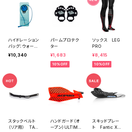
ハイドレーション
パームプロテク
ソックス LEG
バッグ：ウォータ
ター
PRO
ーサトゥ（WATE
¥10,340
¥1,683
¥8,415
R SATUH）ドリ
10%OFF
10%OFF
ンクバッグ
スタックベルト
ハンドガード（オ
スキッドプレー
（リア用） TA-
ープン）ULTIMA
ト Fantic XX2