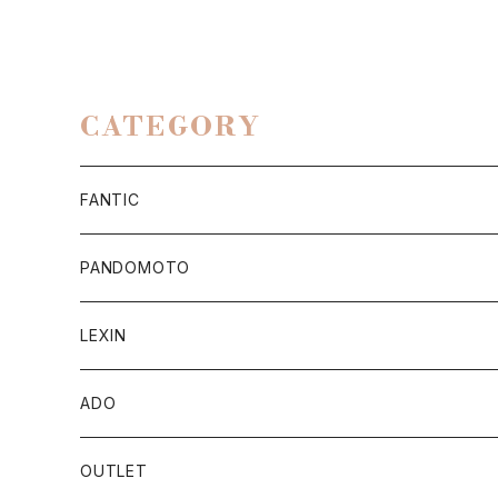
CATEGORY
FANTIC
Apparel/Goods
PANDOMOTO
Accessory Parts
ジャケット
LEXIN
CABALLERO
MEN
e-Bike
トップス
Bluetoothスピーカー
ADO
ENDURO/MOTARD
WOMEN
SpeedFun
ポータブルスピーカー
パンツ
ポータブル電動空気入れ
電動アシスト自転車
OUTLET