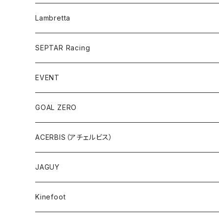
UEISEX
バイク用スピーカー
MEN
折り畳み
アンダーウエア
バイク用Bluetoothインカム
eBike
TCX オフロードブーツ
Lambretta
WOMEN
Folding Bike
MEN
プロテクター
型式認定
SEPTAR Racing
WOMEN
ブーツ
EVENT
UNISEX
アクセサリー
アサマ・スクランブラーミーティング
GOAL ZERO
アウトレット
ACERBIS（アチェルビス）
バッグ、アクセサリ
JAGUY
プラスティック
COOLER
Kinefoot