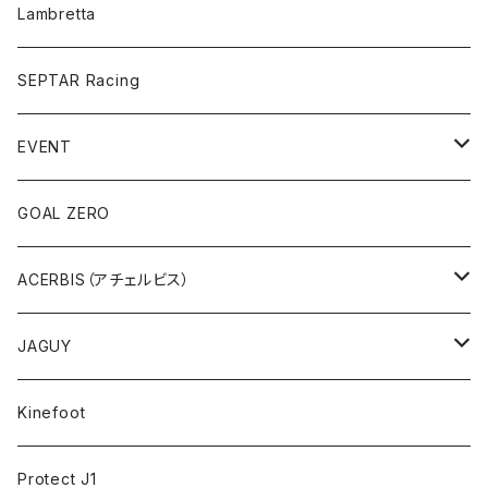
UEISEX
バイク用スピーカー
MEN
折り畳み
アンダーウエア
バイク用Bluetoothインカム
eBike
TCX オフロードブーツ
Lambretta
WOMEN
Folding Bike
MEN
プロテクター
型式認定
SEPTAR Racing
WOMEN
ブーツ
EVENT
UNISEX
アクセサリー
アサマ・スクランブラーミーティング
GOAL ZERO
アウトレット
ACERBIS（アチェルビス）
バッグ、アクセサリ
JAGUY
プラスティック
COOLER
Kinefoot
アンダーウェア
テーブルウェア
Protect J1