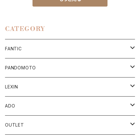
CATEGORY
FANTIC
Apparel/Goods
PANDOMOTO
Accessory Parts
ジャケット
LEXIN
CABALLERO
MEN
e-Bike
トップス
Bluetoothスピーカー
ADO
ENDURO/MOTARD
WOMEN
SpeedFun
ポータブルスピーカー
パンツ
ポータブル電動空気入れ
電動アシスト自転車
OUTLET